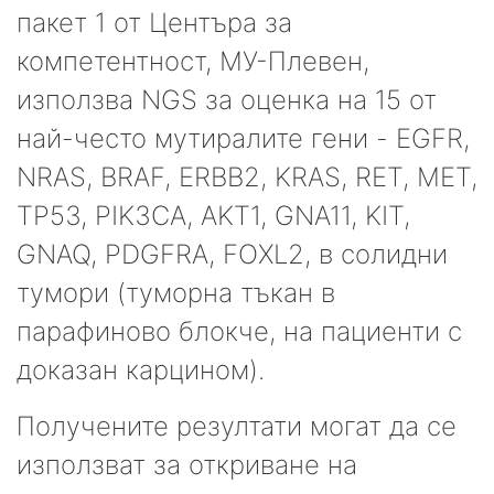
пакет 1 от Центъра за
компетентност, МУ-Плевен,
използва NGS за оценка на 15 от
най-често мутиралите гени - EGFR,
NRAS, BRAF, ERBB2, KRAS, RET, MET,
TP53, PIK3CA, AKT1, GNA11, KIT,
GNAQ, PDGFRA, FOXL2, в солидни
тумори (туморна тъкан в
парафиново блокче, на пациенти с
доказан карцином).
Получените резултати могат да се
използват за откриване на